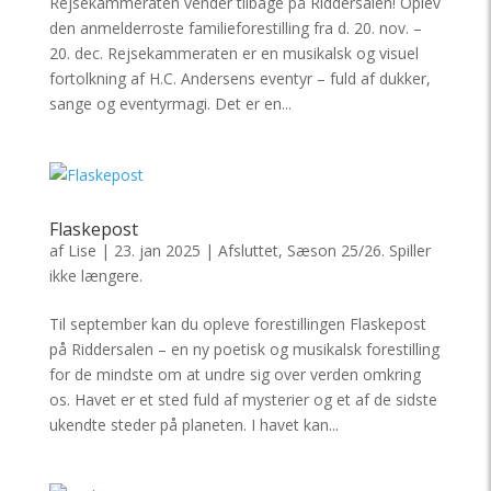
Rejsekammeraten vender tilbage på Riddersalen! Oplev
den anmelderroste familieforestilling fra d. 20. nov. –
20. dec. Rejsekammeraten er en musikalsk og visuel
fortolkning af H.C. Andersens eventyr – fuld af dukker,
sange og eventyrmagi. Det er en...
Flaskepost
af
Lise
|
23. jan 2025
|
Afsluttet
,
Sæson 25/26. Spiller
ikke længere.
Til september kan du opleve forestillingen Flaskepost
på Riddersalen – en ny poetisk og musikalsk forestilling
for de mindste om at undre sig over verden omkring
os. Havet er et sted fuld af mysterier og et af de sidste
ukendte steder på planeten. I havet kan...